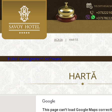
rezerveaza
+3732221
+3737822
ACASA
HARTĂ
Hotel management software
HARTĂ
This page can't load Google Maps correctl