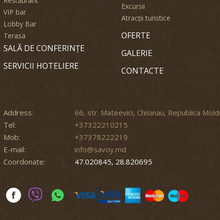
Restaurant
Excursii
VIP bar
Atracții turistice
Lobby Bar
OFERTE
Terasa
SALĂ DE CONFERINȚE
GALERIE
SERVICII HOTELIERE
CONTACTE
Address:
66, str. Mateevici, Chisinau, Republica Mol
Tel:
+37322210215
Mob:
+37378222219
E-mail:
info@savoy.md
Coordonate:
47.020845, 28.820695