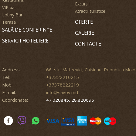
Restaurant
Excursii
VIP bar
Atracții turistice
Lobby Bar
OFERTE
Terasa
SALĂ DE CONFERINȚE
GALERIE
SERVICII HOTELIERE
CONTACTE
Address:
66, str. Mateevici, Chisinau, Republica Mol
Tel:
+37322210215
Mob:
+37378222219
E-mail:
info@savoy.md
Coordonate:
47.020845, 28.820695