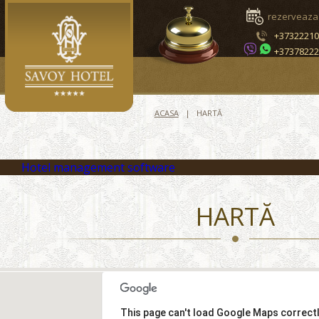
rezerveaza
+3732221
+3737822
ACASA
HARTĂ
Hotel management software
HARTĂ
This page can't load Google Maps correctl