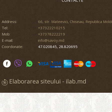
CONTACTE
Address:
66, str. Mateevici, Chisinau, Republica Mol
Tel:
+37322210215
Mob:
+37378222219
E-mail:
info@savoy.md
Coordonate:
47.020845, 28.820695
Elaborarea siteului - ilab.md