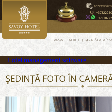
rezerveaza
+3732221
+3737822
ACASA
OFERTE
ŞEDINŢĂ FOTO ÎN 
Hotel management software
ŞEDINŢĂ FOTO ÎN CAMER