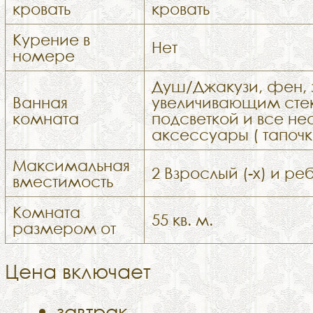
кровать
кровать
Курение в
Нет
номере
Душ/Джакузи, фен, 
Ванная
увеличивающим сте
комната
подсветкой и все н
аксессуары ( тапочки
Максимальная
2 Взрослый (-х) и ре
вместимость
Комната
55 кв. м.
размером от
Цена включает
завтрак