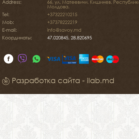
Address:
66, ул. Матеевичи, Кишинев, Республик
Молдова.
Tel:
+37322210215
Mob:
+37378222219
E-mail:
info@savoy.md
Координаты:
47.020845, 28.820695
Разработка сайта - ilab.md